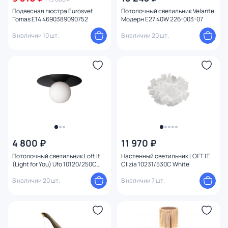
Подвесная люстра Eurosvet
Потолочный светильник Velante
Tomas E14 4690389090752
Модерн E27 40W 226-003-07
В наличии 10 шт.
В наличии 20 шт.
4 800 ₽
11 970 ₽
Потолочный светильник Loft It
Настенный светильник LOFT IT
(Light for You) Ufo 10120/250C
Clizia 10231/530C White
Black
В наличии 20 шт.
В наличии 7 шт.