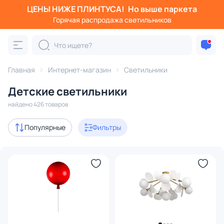
ЦЕНЫ НИЖЕ ПЛИНТУСА!
Но выше паркета
Фильтры
Горячая распродажа светильников
Категория:
Детские светильники
Главная
Интернет-магазин
Светильники
люстры
бра
ночники
настольные лампы
точ
Детские светильники
Акции
57
найдено 426 товаров
с 3D-моделями
51
Популярные
Фильтры
Дизайнерский свет
104
В наличии
320
Доставка