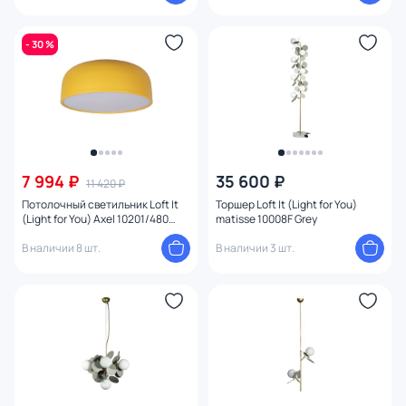
- 30 %
7 994 ₽
35 600 ₽
11 420 ₽
Потолочный светильник Loft It
Торшер Loft It (Light for You)
(Light for You) Axel 10201/480
matisse 10008F Grey
Yellow
В наличии 8 шт.
В наличии 3 шт.