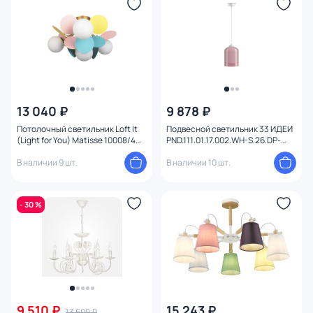
13 040 ₽
9 878 ₽
Потолочный светильник Loft It
Подвесной светильник 33 ИДЕИ
(Light for You) Matisse 10008/4C
PND.111.01.17.002.WH-S.26.DP-
Mult
S.27.WH
В наличии 9 шт.
В наличии 10 шт.
- 30 %
9 510 ₽
15 243 ₽
13 600 ₽