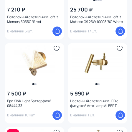
Цена
7 210 ₽
25 700 ₽
Потолочный светильник Loft It
Потолочный светильник Loft It
От
До
Memory 5055C/S red
Matisse G9 25W 10008/8C White
В наличии 5 шт.
В наличии 17 шт.
Бренд
Цвет
Тип монтажа
Стиль
7 500 ₽
5 990 ₽
Страна
Бра KINK Light Баттерфляй
Настенный светильник LED с
08444,33
фигуркой Arte Lamp ALBERT
A2173AP-1PB
Материал арматуры
В наличии 101 шт.
В наличии 1 шт.
Материал плафона