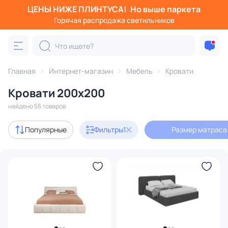
ЦЕНЫ НИЖЕ ПЛИНТУСА!
Но выше паркета
Фильтры
Горячая распродажа светильников
Размер матраса: 200x200
Категория:
Кровати
Главная
Интернет-магазин
Мебель
Кровати
Кровати 200x200
двуспальные
односпальные
полуторные
king size
найдено 56 товаров
В наличии
3
Популярные
Фильтры
1
Размер матраса
Доставка
Цена
От
До