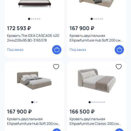
172 593 ₽
167 900 ₽
Кровать The IDEA CASCADE 420
Кровать двуспальная
244x226x95 BD-3165378
Ellipsefurniture Hub Soft 200 см
(молочный, букле)
Под заказ
HU010106370499
Под заказ
167 900 ₽
166 500 ₽
Кровать двуспальная
Кровать двуспальная
Ellipsefurniture Hub Soft 200 см
Ellipsefurniture Classic 200 см
(бежевый, букле)
(серый, велюр) СF010202260501