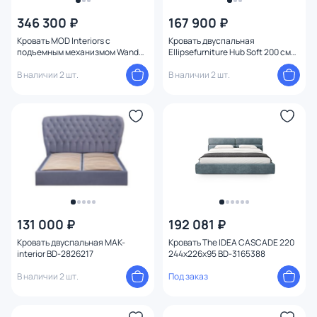
Бренд
346 300 ₽
167 900 ₽
Кровать MOD Interiors с
Кровать двуспальная
Цвет
подъемным механизмом Wanda
Ellipsefurniture Hub Soft 200 см
200*200 SELECTION BD-3208684
(серый, букле) HU010108370199
В наличии 2 шт.
В наличии 2 шт.
Стиль
Страна
Материал
Оформление
Глубина (см)
131 000 ₽
192 081 ₽
Кровать двуспальная MAK-
Кровать The IDEA CASCADE 220
interior BD-2826217
244x226x95 BD-3165388
Количество мест
В наличии 2 шт.
Под заказ
Размер матраса
1