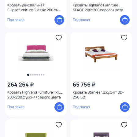
Кровать двуспальная
Кровать Highland Furniture
Ellipsefurniture Classic 200 см
SPACE 200x200 серого цвета
(бежевый, велюр)
СF010201260501
Под заказ
Под заказ
264 264 ₽
65 756 ₽
Кровать Highland Furniture FRILL
Кровать Stanles "Джудит" BD-
200х200 фуксия+серого цвета
2561621
Под заказ
Под заказ