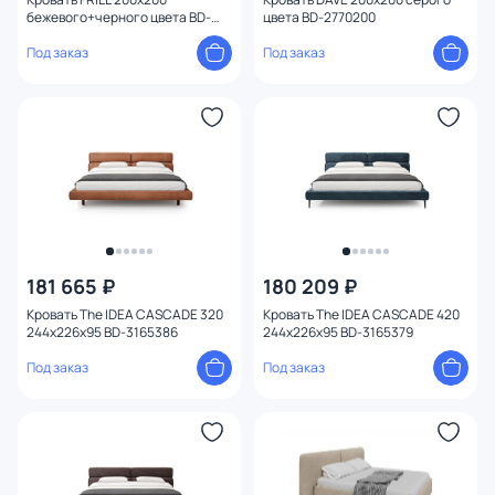
бежевого+черного цвета BD-
цвета BD-2770200
2770196
Под заказ
Под заказ
181 665 ₽
180 209 ₽
Кровать The IDEA CASCADE 320
Кровать The IDEA CASCADE 420
244x226x95 BD-3165386
244x226x95 BD-3165379
Под заказ
Под заказ