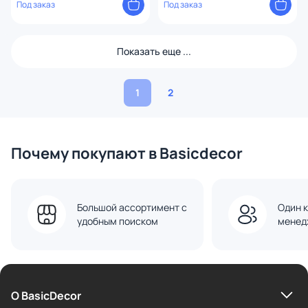
HU010111370499
Под заказ
Под заказ
Показать еще ...
1
2
Почему покупают в Basicdecor
Большой ассортимент с
Один к
удобным поиском
менед
О BasicDecor