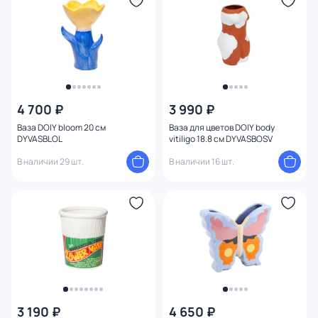
Форма
Оформление
Длина (см)
4 700 ₽
3 990 ₽
Глубина (см)
Ваза DOIY bloom 20 см
Ваза для цветов DOIY body
DYVASBLOL
vitiligo 18.8 см DYVASBOSV
Установка
В наличии 29 шт.
В наличии 16 шт.
Ширина (см)
Высота (см)
Диаметр (см)
Тема
3 190 ₽
4 650 ₽