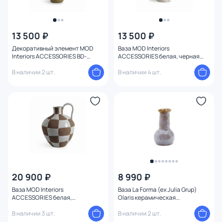
13 500 ₽
13 500 ₽
Декоративный элемент MOD
Ваза MOD Interiors
Interiors ACCESSORIES BD-
ACCESSORIES белая, черная
3206296
BD-3206274
В наличии 2 шт.
В наличии 4 шт.
20 900 ₽
8 990 ₽
Ваза MOD Interiors
Ваза La Forma (ex Julia Grup)
ACCESSORIES белая,
Olaris керамическая
коричневая BD-3206267
разноцветная 15,3 см BD-
В наличии 3 шт.
3156877
В наличии 2 шт.