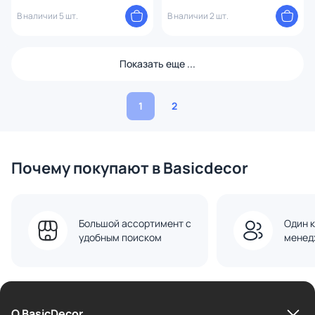
В наличии 5 шт.
В наличии 2 шт.
Показать еще ...
1
2
Почему покупают в Basicdecor
Большой ассортимент с
Один к
удобным поиском
менед
О BasicDecor