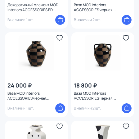
Декоративный элемент MOD
Ваза MOD Interiors
Interiors ACCESSORIES BD-
ACCESSORIES черная,
3206294
коричневая BD-3206265
В наличии 1 шт.
В наличии 2 шт.
24 000 ₽
18 800 ₽
Ваза MOD Interiors
Ваза MOD Interiors
ACCESSORIES черная,
ACCESSORIES черная,
коричневая BD-3206266
коричневая BD-3206264
В наличии 1 шт.
В наличии 2 шт.