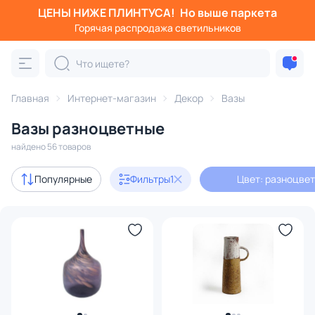
ЦЕНЫ НИЖЕ ПЛИНТУСА!
Но выше паркета
Фильтры
Горячая распродажа светильников
Цвет: разноцветный
Категория:
Вазы
Главная
Интернет-магазин
Декор
Вазы
Вазы разноцветные
ивные
для цветов
разноцветные
дизайнерские
д
найдено 56 товаров
Акции
5
Популярные
Фильтры
1
Цвет: разноцве
с 3D-моделями
1
В наличии
36
Доставка
Цена