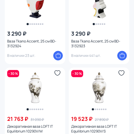
3 290 ₽
3 290 ₽
Ваза Tkano Accent, 25 см BD-
Ваза Tkano Accent, 25 см BD-
3132924
3132923
В наличии 23 шт.
В наличии 441 шт.
- 30 %
- 30 %
21 763 ₽
19 523 ₽
31 090 ₽
27 890 ₽
Декоративная ваза LOFT IT
Декоративная ваза LOFT IT
Equilibrium 10290V/M
Equilibrium 10290V/S