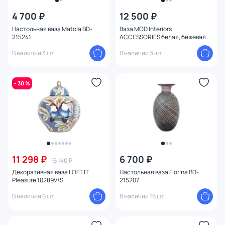
4 700 ₽
12 500 ₽
От
До
Настольная ваза Matola BD-
Ваза MOD Interiors
215241
ACCESSORIES белая, бежевая
BD-3206270
В наличии 3 шт.
В наличии 3 шт.
Бренд
Цвет
1
- 30 %
Стиль
Страна
Материал
11 298 ₽
6 700 ₽
16 140 ₽
Декоративная ваза LOFT IT
Настольная ваза Florina BD-
Pleasure 10289V/S
215207
Размер
В наличии 6 шт.
В наличии 16 шт.
Назначение