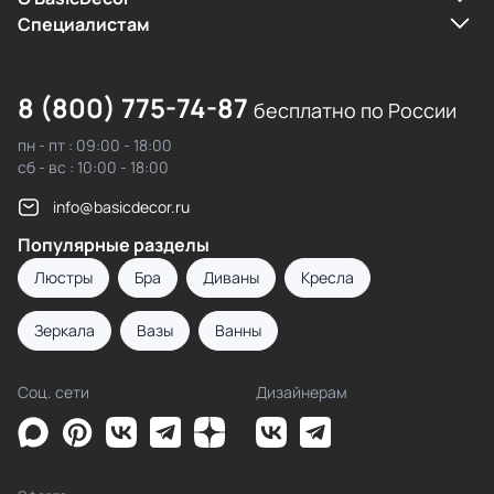
Cпециалистам
8 (800) 775-74-87
бесплатно по России
пн - пт : 09:00 - 18:00
сб - вс : 10:00 - 18:00
info@basicdecor.ru
Популярные разделы
Люстры
Бра
Диваны
Кресла
Зеркала
Вазы
Ванны
Соц. сети
Дизайнерам