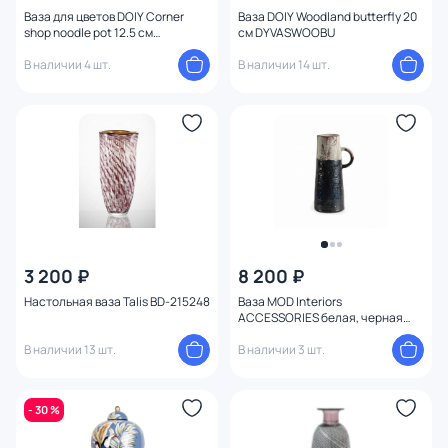
Изображение
Ваза для цветов DOIY Corner
Ваза DOIY Woodland butterfly 20
shop noodle pot 12.5 см
см DYVASWOOBU
DYVASCSNO
В наличии 4 шт.
В наличии 14 шт.
Конструкция
3 200 ₽
8 200 ₽
Настольная ваза Talis BD-215248
Ваза MOD Interiors
ACCESSORIES белая, черная
BD-3206269
В наличии 13 шт.
В наличии 3 шт.
- 30 %