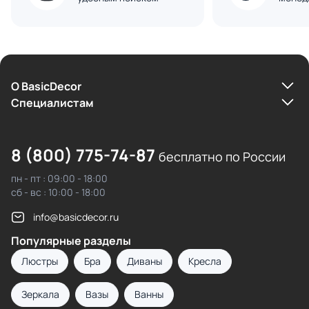
О BasicDecor
Cпециалистам
8 (800) 775-74-87
бесплатно по России
пн - пт : 09:00 - 18:00
сб - вс : 10:00 - 18:00
info@basicdecor.ru
Популярные разделы
Люстры
Бра
Диваны
Кресла
Зеркала
Вазы
Ванны