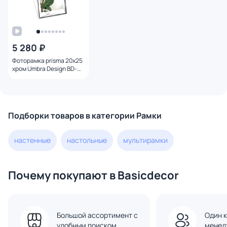
5 280 ₽
Фоторамка prisma 20х25
хром Umbra Design BD-
1927486
Подборки товаров в категории Рамки
настенные
настольные
мультирамки
Почему покупают в Basicdecor
Большой ассортимент с
Один к
удобным поиском
менед