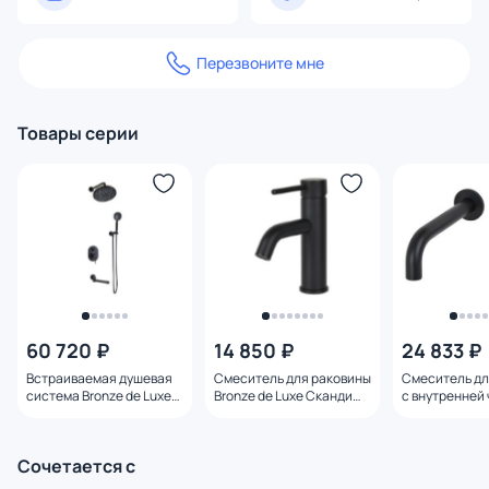
Перезвоните мне
Товары серии
60 720 ₽
14 850 ₽
24 833 ₽
Встраиваемая душевая
Смеситель для раковины
Смеситель дл
система Bronze de Luxe
Bronze de Luxe Сканди
с внутренней 
Сканди 14582B черная
1451B черный матовый
Bronze de Lux
матовая
14511B черны
Сочетается с