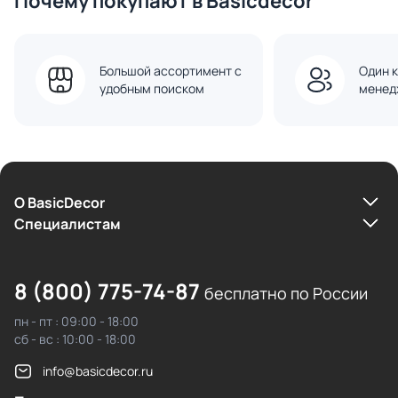
Почему покупают в Basicdecor
Большой ассортимент с
Один к
удобным поиском
менед
О BasicDecor
Cпециалистам
8 (800) 775-74-87
бесплатно по России
пн - пт : 09:00 - 18:00
сб - вс : 10:00 - 18:00
info@basicdecor.ru