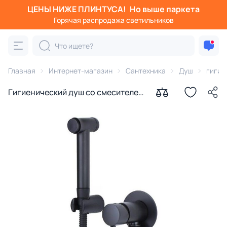
ЦЕНЫ НИЖЕ ПЛИНТУСА!
Но выше паркета
Горячая распродажа светильников
Главная
Интернет-магазин
Сантехника
Душ
гигие
Гигиенический душ со смесителем,
Bronze de Luxe Сканди 14512B
черный матовый