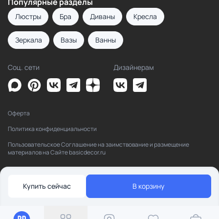
Популярные разделы
Люстры
Бра
Диваны
Кресла
Зеркала
Вазы
Ванны
Соц. сети
Дизайнерам
Оферта
Политика конфиденциальности
Пользовательское Соглашение на заимствование и размещение
материалов на Сайте basicdecor.ru
Купить сейчас
В корзину