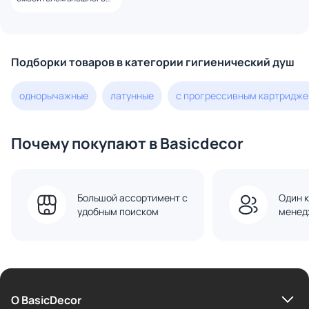
монтажа Paini Aosta
92CR304KM хром
Подборки товаров в категории гигиенический душ
однорычажные
латунные
с прогрессивным картридж
Почему покупают в Basicdecor
Большой ассортимент с
Один к
удобным поиском
менед
О BasicDecor