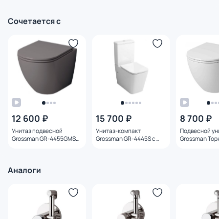
Сочетается с
12 600 ₽
15 700 ₽
8 700 ₽
Унитаз подвесной
Унитаз-компакт
Подвесной ун
Grossman GR-4455GMS
Grossman GR-4445S с
Grossman Тор
серый матовый с
микролифтом
4455SQ с ми
микролифтом
Аналоги