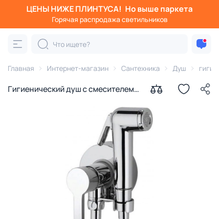
ЦЕНЫ НИЖЕ ПЛИНТУСА!
Но выше паркета
Горячая распродажа светильников
Главная
Интернет-магазин
Сантехника
Душ
гигие
Гигиенический душ с смесителем
внешнего монтажа Paini Aosta
92CR304KM хром