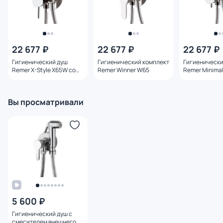
22 677 ₽
22 677 ₽
22 677 ₽
Гигиенический душ
Гигиенический комплект
Гигиенически
Remer X-Style X65W со
Remer Winner W65
Remer Minimal
смесителем
смесителем
Вы просматривали
5 600 ₽
Гигиенический душ с
смесителем внешнего