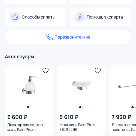
Способы оплаты
Помощь эксперта
Перезвоните мне
Аксессуары
6 600 ₽
5 610 ₽
7 920 ₽
Дозатор для жидкого
Мыльница Paini Pixel
Держатель д
мыла Paini Pixel
81CR021BI
полотенец Pain
81CR031BI
81CR002 40 с