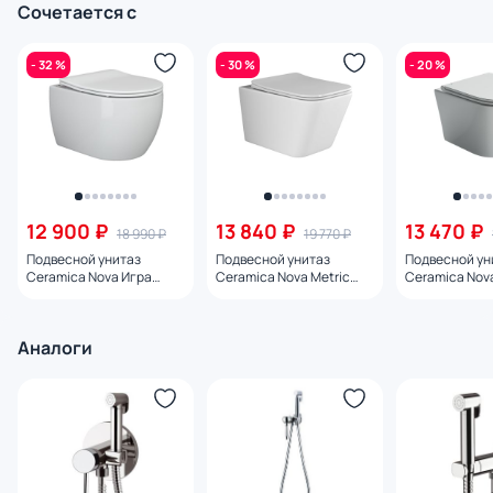
Сочетается с
- 32 %
- 30 %
- 20 %
12 900 ₽
13 840 ₽
13 470 ₽
18 990 ₽
19 770 ₽
Подвесной унитаз
Подвесной унитаз
Подвесной ун
Ceramica Nova Игра
Ceramica Nova Metric
Ceramica Nova
(Play) Rimless CN3001 с
Rimless CN3007 с
CN3011 с мик
микролифтом
микролифтом
Аналоги