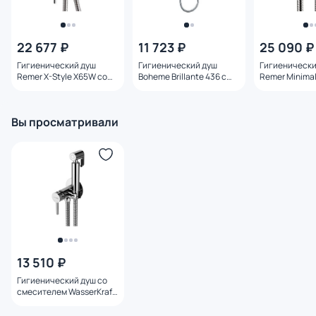
22 677 ₽
11 723 ₽
25 090 ₽
Гигиенический душ
Гигиенический душ
Гигиенически
Remer X-Style X65W со
Boheme Brillante 436 с
Remer Minima
смесителем
внутренней частью хром
смесителем
Вы просматривали
13 510 ₽
Гигиенический душ со
смесителем WasserKraft
A70138