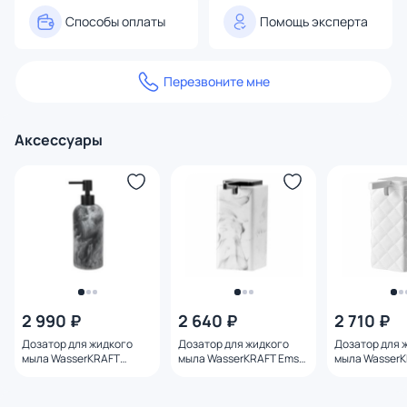
Способы оплаты
Помощь эксперта
Перезвоните мне
Аксессуары
2 990 ₽
2 640 ₽
2 710 ₽
Дозатор для жидкого
Дозатор для жидкого
Дозатор для 
мыла WasserKRAFT
мыла WasserKRAFT Ems
мыла WasserK
Neime K-1999
K-16991
K-691199