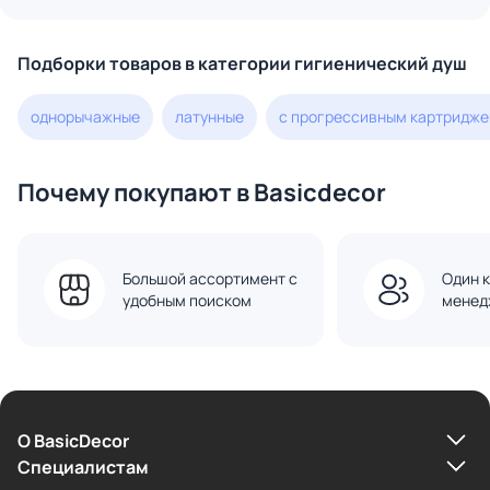
Подборки товаров в категории гигиенический душ
однорычажные
латунные
с прогрессивным картридж
Почему покупают в Basicdecor
Большой ассортимент с
Один к
удобным поиском
менед
О BasicDecor
Cпециалистам