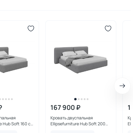
₽
167 900 ₽
1
спальная
Кровать двуспальная
Кр
re Hub Soft 160 см
Ellipsefurniture Hub Soft 200
El
й, твид)
см (светло-серый, твид)
(с