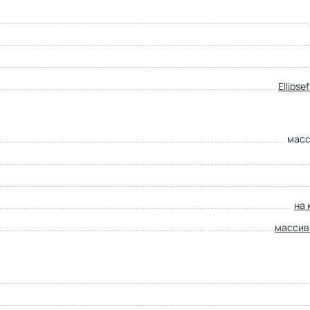
Ellipse
масс
на 
массив