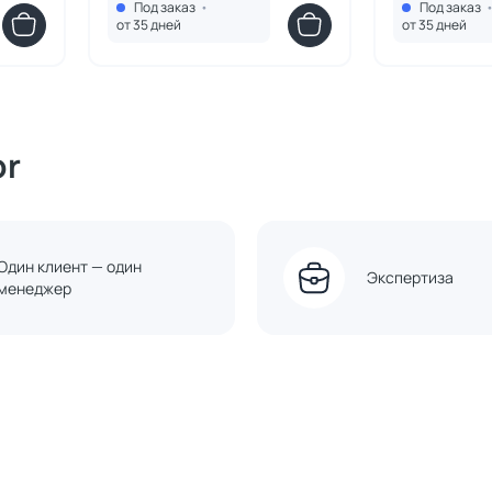
Под заказ
•
Под заказ
HU010105370499
HU01010735
от 35 дней
от 35 дней
or
Один клиент — один
Экспертиза
менеджер