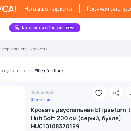
УСА!
Но выше паркета
Горячая распр
Каталог дизайнеров
двуспальные
Ellipsefurniture
0 отзывов
Кровать двуспальная Ellipsefurni
Hub Soft 200 см (серый, букле)
HU010108370199