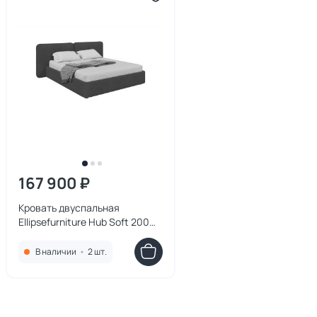
167 900 ₽
Кровать двуспальная
Ellipsefurniture Hub Soft 200
см (серый, букле)
HU010108370199
В наличии
•
2 шт.