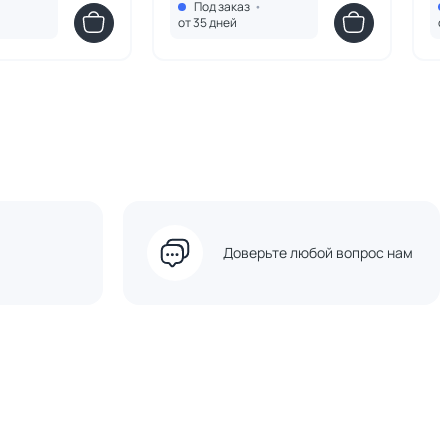
•
Под заказ
•
0499
HU010107370499
HU
от 35 дней
о
Доверьте любой вопрос нам