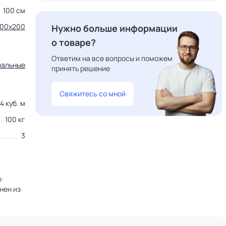
100 см
00x200
Нужно больше информации
о товаре?
Ответим на все вопросы и поможем
пальные
принять решение
Свяжитесь со мной
4 куб. м
100 кг
3
:
нен из