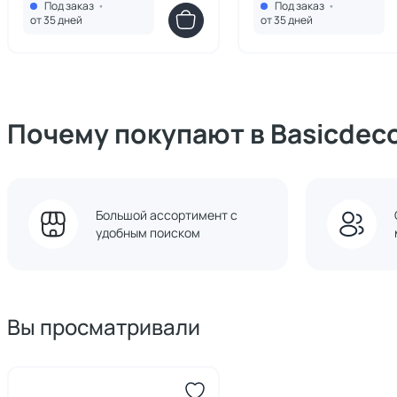
Под заказ
•
Под заказ
•
HU010105350499
HU010105360499
от 35 дней
от 35 дней
Почему покупают в Basicdec
Большой ассортимент с
удобным поиском
Вы просматривали