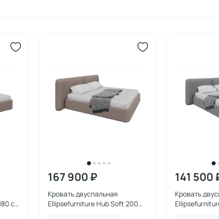
167 900 ₽
141 500 
Кровать двуспальная
Кровать дву
 180 см
Ellipsefurniture Hub Soft 200
Ellipsefurnitu
см (капучино, твид)
(светло-серы