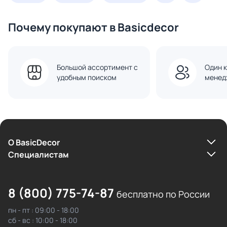
Почему покупают в Basicdecor
Большой ассортимент с
Один к
удобным поиском
менед
О BasicDecor
Cпециалистам
8 (800) 775-74-87
бесплатно по России
пн - пт : 09:00 - 18:00
сб - вс : 10:00 - 18:00