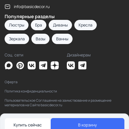
info@basicdecor.ru
Популярные разделы
Люстры
Бра
Диваны
Кресла
Зеркала
Вазы
Ванны
Соц. сети
Дизайнерам
Оферта
Политика конфиденциальности
Пользовательское Соглашение на заимствование и размещение
материалов на Сайте basicdecor.ru
Купить сейчас
В корзину