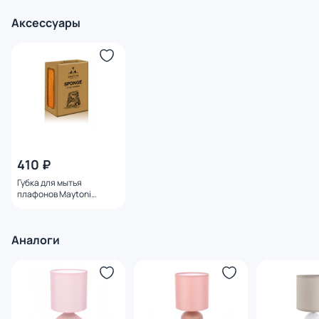
Аксессуары
410 ₽
Губка для мытья
плафонов Maytoni
Cleaning Sponge for
Lampshades S-775-242
Аналоги