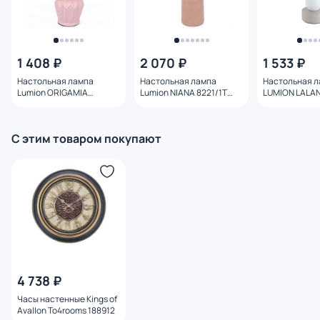
1 408 ₽
2 070 ₽
1 533 ₽
Настольная лампа
Настольная лампа
Настольная 
Lumion ORIGAMIA
Lumion NIANA 8221/1T
LUMION LALAN
8227/1T MODERNI
MODERNI
1*40W 8180/1
С этим товаром покупают
4 738 ₽
Часы настенные Kings of
Avallon To4rooms 188912