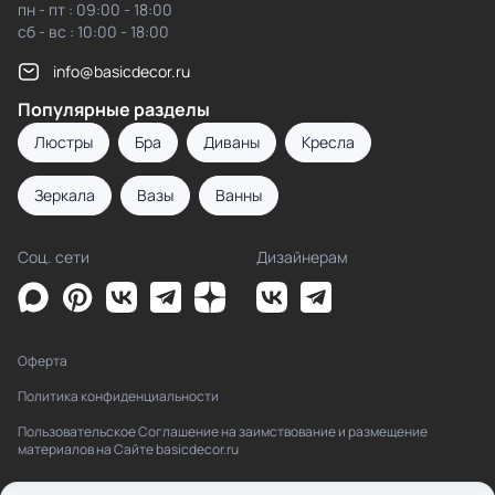
пн - пт : 09:00 - 18:00
сб - вс : 10:00 - 18:00
info@basicdecor.ru
Популярные разделы
Люстры
Бра
Диваны
Кресла
Зеркала
Вазы
Ванны
Соц. сети
Дизайнерам
Оферта
Политика конфиденциальности
Пользовательское Соглашение на заимствование и размещение
материалов на Сайте basicdecor.ru