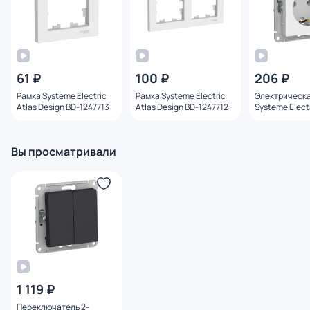
61 ₽
100 ₽
206 ₽
Рамка Systeme Electric
Рамка Systeme Electric
Электрическа
Atlas Design BD-1247713
Atlas Design BD-1247712
Systeme Electr
Design BD-12
Вы просматривали
1 119 ₽
Переключатель 2-