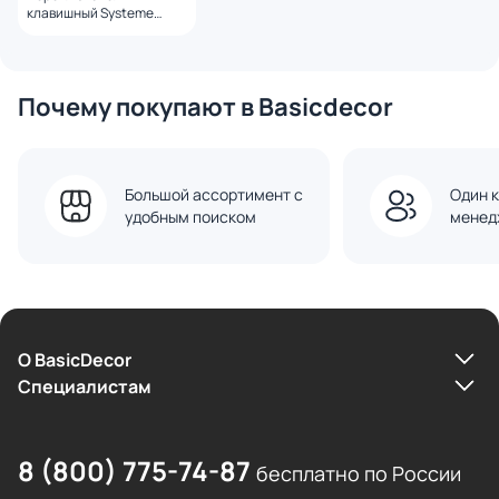
клавишный Systeme
Electric Atlas Design BD-
1247390
Почему покупают в Basicdecor
Большой ассортимент с
Один к
удобным поиском
менед
О BasicDecor
Cпециалистам
8 (800) 775-74-87
бесплатно по России