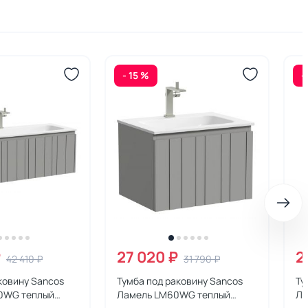
- 15 %
-
₽
27 020 ₽
2
42 410 ₽
31 790 ₽
ковину Sancos
Тумба под раковину Sancos
Ту
0WG теплый
Ламель LM60WG теплый
Ла