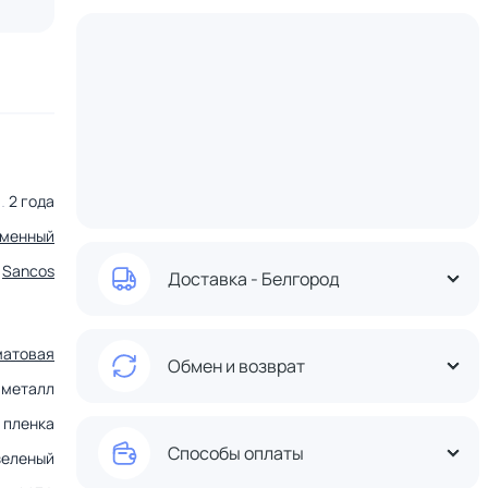
2 года
еменный
Sancos
Доставка - Белгород
матовая
Обмен и возврат
металл
пленка
Способы оплаты
зеленый