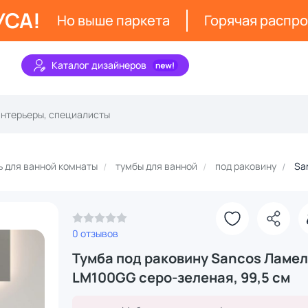
УСА!
Но выше паркета
Горячая распр
Каталог дизайнеров
 для ванной комнаты
тумбы для ванной
под раковину
Sa
З
0 отзывов
Тумба под раковину Sancos Ламел
LM100GG серо-зеленая, 99,5 см
З