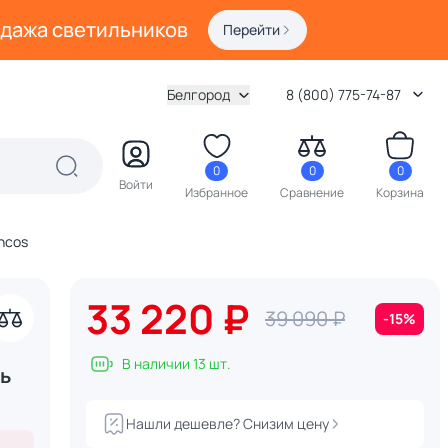
одажа светильников
Перейти
Белгород
8 (800) 775-74-87
0
0
0
Войти
Избранное
Сравнение
Корзина
ncos
33 220 ₽
39 090 ₽
-15%
акрыть
В наличии 13 шт.
ь
Нашли дешевле? Снизим цену
акрыть