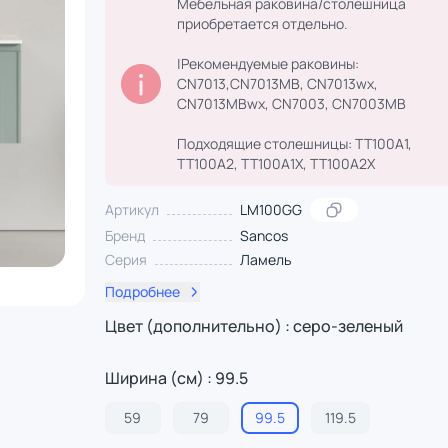
Мебельная раковина/столешница
приобретается отдельно.
|Рекомендуемые раковины:
CN7013,CN7013MB, CN7013wx,
CN7013MBwx, CN7003, CN7003MB
Подходящие столешницы: TT100A1,
TT100A2, TT100A1X, TT100A2X
Артикул
LM100GG
Бренд
Sancos
Серия
Ламель
Подробнее
Цвет (дополнительно) : серо-зеленый
Ширина (см) : 99.5
59
79
99.5
119.5