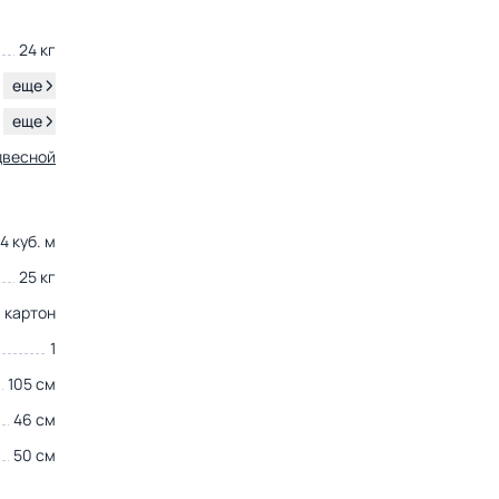
24 кг
.
еще
.
еще
двесной
4 куб. м
25 кг
картон
1
105 см
46 см
50 см