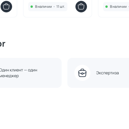
серый 99,5 см
серый 119,5 с
В наличии
•
11 шт.
В наличии
or
Один клиент — один
Экспертиза
менеджер