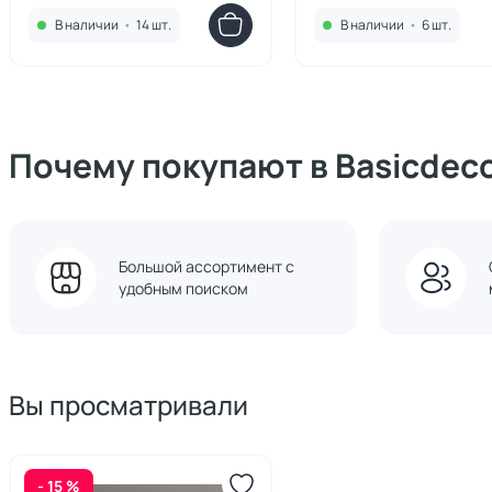
зеленая, 59 см
зеленая, 79 см
В наличии
•
14 шт.
В наличии
•
6 шт.
Почему покупают в Basicdec
Большой ассортимент с
удобным поиском
Вы просматривали
- 15 %