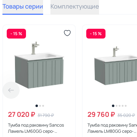
Товары серии
Комплектующие
- 15 %
- 15 %
27 020 ₽
29 760 ₽
31 790 ₽
35 020 ₽
Тумба под раковину Sancos
Тумба под раковину San
Ламель LM60GG серо-
Ламель LM80GG серо-