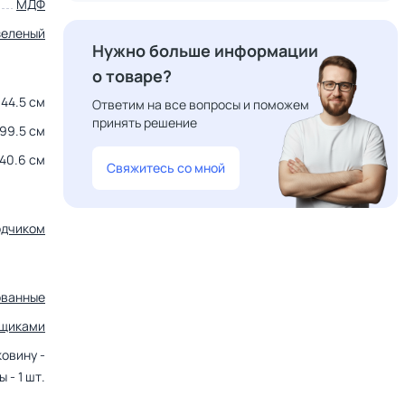
МДФ
зеленый
Нужно больше информации
о товаре?
44.5 см
Ответим на все вопросы и поможем
принять решение
99.5 см
40.6 см
Свяжитесь со мной
одчиком
ованные
ящиками
ковину -
 - 1 шт.