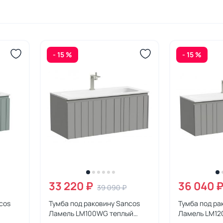
- 15 %
- 15 %
33 220 ₽
36 040 
39 090 ₽
cos
Тумба под раковину Sancos
Тумба под ра
Ламель LM100WG теплый
Ламель LM12