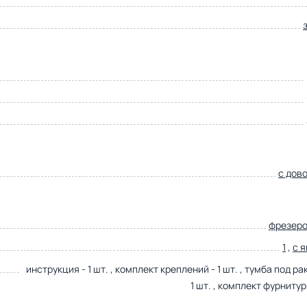
с дов
фрезер
1
,
с 
инструкция - 1 шт. , комплект креплений - 1 шт. , тумба под ра
1 шт. , комплект фурнитуры