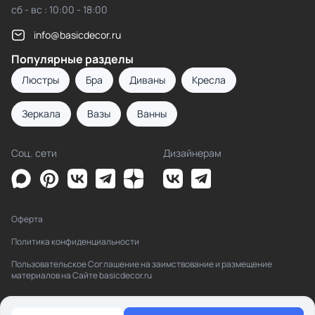
сб - вс : 10:00 - 18:00
info@basicdecor.ru
Популярные разделы
Люстры
Бра
Диваны
Кресла
Зеркала
Вазы
Ванны
Соц. сети
Дизайнерам
Оферта
Политика конфиденциальности
Пользовательское Соглашение на заимствование и размещение
материалов на Сайте basicdecor.ru