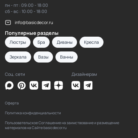
пн - пт : 09:00 - 18:00
сб - вс : 10:00 - 18:00
info@basicdecor.ru
Популярные разделы
Люстры
Бра
Диваны
Кресла
Зеркала
Вазы
Ванны
Соц. сети
Дизайнерам
Оферта
Политика конфиденциальности
Пользовательское Соглашение на заимствование и размещение
материалов на Сайте basicdecor.ru