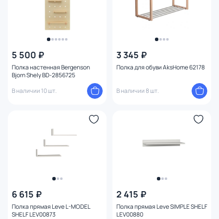
5 500 ₽
3 345 ₽
Полка настенная Bergenson
Полка для обуви AksHome 62178
Bjorn Shely BD-2856725
В наличии 10 шт.
В наличии 8 шт.
6 615 ₽
2 415 ₽
Полка прямая Leve L-MODEL
Полка прямая Leve SIMPLE SHELF
SHELF LEV00873
LEV00880