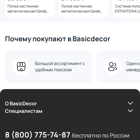
Полка настенная
Полка настенная
Система пол
металлическая Garda
металлическая Garda
ESTANTERIA 
Decor BD-3145114
Decor BD-3145113
(орех) BD-311
Почему покупают в Basicdecor
Большой ассортимент с
Один к
удобным поиском
менед
О BasicDecor
Cпециалистам
8 (800) 775-74-87
бесплатно по России