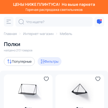
ЦЕНЫ НИЖЕ ПЛИНТУСА!
Но выше паркета
Фильтры
Горячая распродажа светильников
Категория:
Полки
Главная
Интернет-магазин
Мебель
книжные
настенные
полки-стеллажи
деревянны
Полки
Акции
15
найдено 213 товаров
с 3D-моделями
5
Популярные
Фильтры
В наличии
65
Доставка
Цена