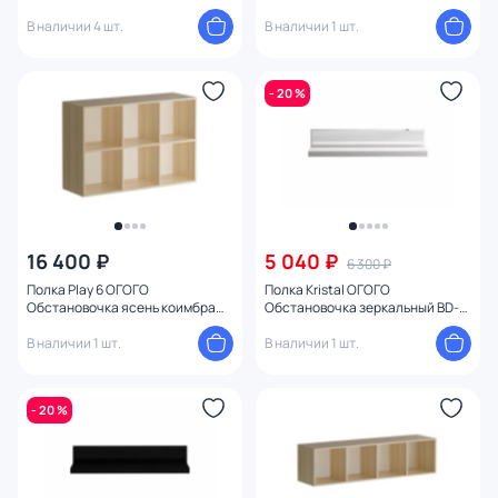
1747257
BD-1747079
В наличии 4 шт.
В наличии 1 шт.
- 20 %
16 400 ₽
5 040 ₽
6 300 ₽
Полка Play 6 ОГОГО
Полка Kristal ОГОГО
Обстановочка ясень коимбра
Обстановочка зеркальный BD-
BD-1746959
1744531
В наличии 1 шт.
В наличии 1 шт.
- 20 %