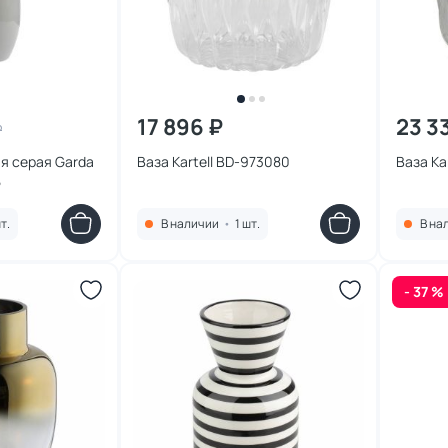
17 896 ₽
23 3
₽
я серая Garda
Ваза Kartell BD-973080
Ваза Ka
5
т.
В наличии
•
1 шт.
В на
- 37 %