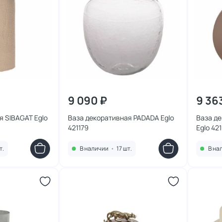
9 090 ₽
9 36
я SIBAGAT Eglo
Ваза декоративная PADADA Eglo
Ваза д
421179
Eglo 421
т.
В наличии
•
17 шт.
В на