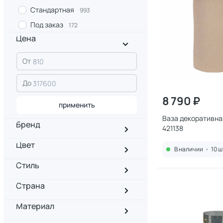
Стандартная
993
Под заказ
172
Цена
От
До
8 790 ₽
применить
Ваза декоративна
Бренд
421138
Цвет
В наличии
•
10 ш
Стиль
Страна
Материал