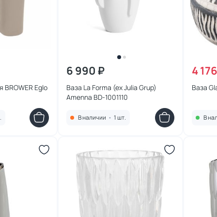
6 990 ₽
4 176
я BROWER Eglo
Ваза La Forma (ex Julia Grup)
Ваза Gl
Amenna BD-1001110
.
В наличии
•
1 шт.
В на