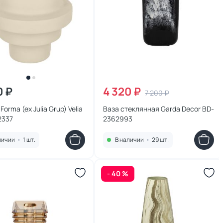
0 ₽
4 320 ₽
7 200 ₽
Forma (ex Julia Grup) Velia
Ваза стеклянная Garda Decor BD-
2337
2362993
личии
•
1 шт.
В наличии
•
29 шт.
- 40 %