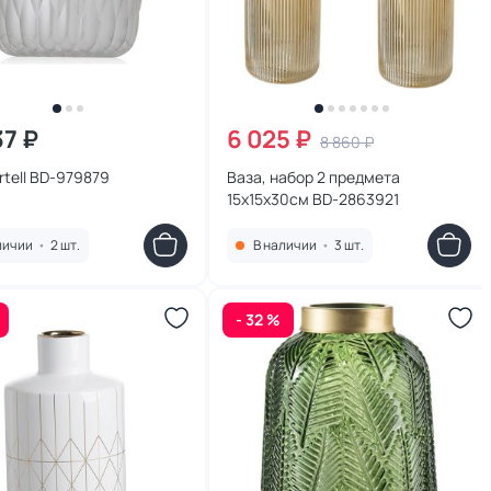
37 ₽
6 025 ₽
8 860 ₽
rtell BD-979879
Ваза, набор 2 предмета
15х15х30см BD-2863921
личии
•
2 шт.
В наличии
•
3 шт.
- 32 %