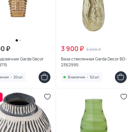
00 ₽
3 900 ₽
6 500 ₽
дсвечник Garda Decor
Ваза стеклянная Garda Decor BD-
8715
2362995
личии
•
20 шт.
В наличии
•
52 шт.