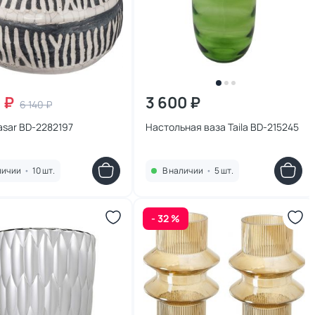
 ₽
3 600 ₽
6 140 ₽
asar BD-2282197
Настольная ваза Taila BD-215245
личии
•
10 шт.
В наличии
•
5 шт.
- 32 %