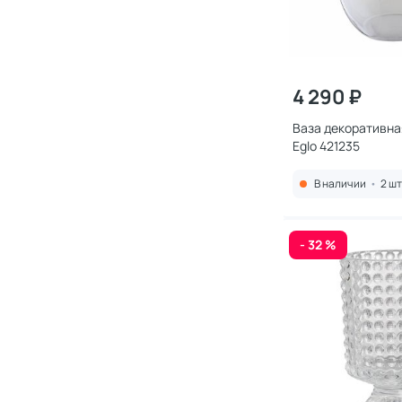
4 290 ₽
Ваза декоративн
Eglo 421235
В наличии
•
2 шт
- 32 %