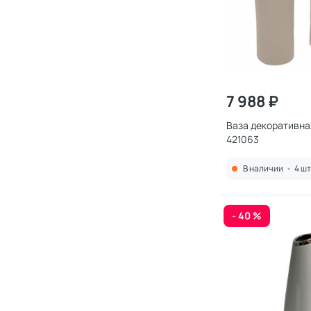
7 988 ₽
Ваза декоративна
421063
В наличии
•
4 шт
- 40 %