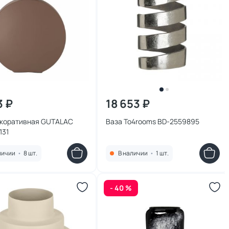
3 ₽
18 653 ₽
екоративная GUTALAC
Ваза To4rooms BD-2559895
131
личии
•
8 шт.
В наличии
•
1 шт.
- 40 %