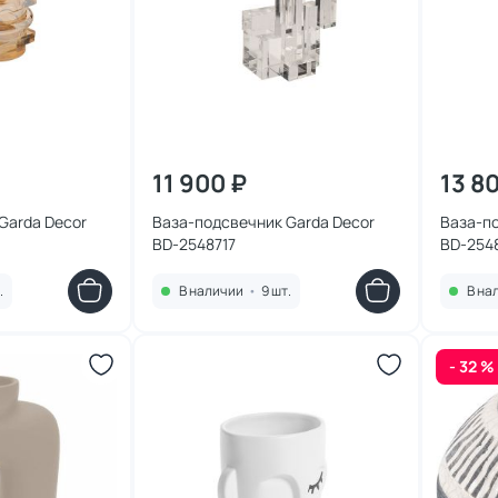
11 900 ₽
13 8
Garda Decor
Ваза-подсвечник Garda Decor
Ваза-по
BD-2548717
BD-254
.
В наличии
•
9 шт.
В на
- 32 %