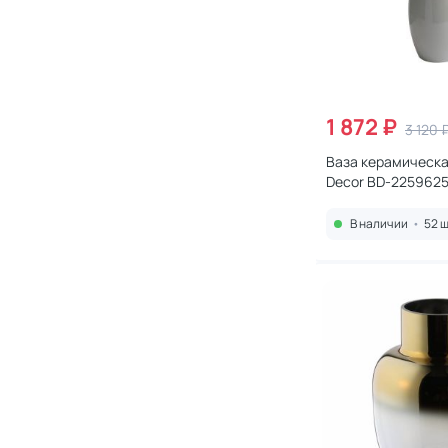
1 872 ₽
3 120 
Ваза керамическа
Decor BD-225962
В наличии
•
52 ш