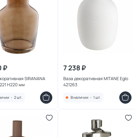
0 ₽
7 238 ₽
екоративная SIRANANA
Ваза декоративная MITANE Eglo
1221 H220 мм
421263
личии
•
2 шт.
В наличии
•
1 шт.