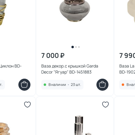
7 000 ₽
7 99
 Циклон BD-
Ваза декор.с крышкой Garda
Ваза La 
Decor "Ягуар" BD-1451883
BD-190
т.
В наличии
•
23 шт.
В на