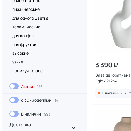
разноцветные
дизайнерские
для одного цветка
керамические
для конфет
для фруктов
высокие
узкие
3 390 ₽
премиум-класс
Ваза декоративн
Eglo 421244
Акции
286
В наличии
•
3 шт
с 3D-моделями
14
В наличии
993
Доставка