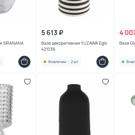
5 613 ₽
4 00
ая SIRANANA
Ваза декоративная YUZAWA Eglo
Ваза Gl
421036
.
В наличии
•
2 шт.
В на