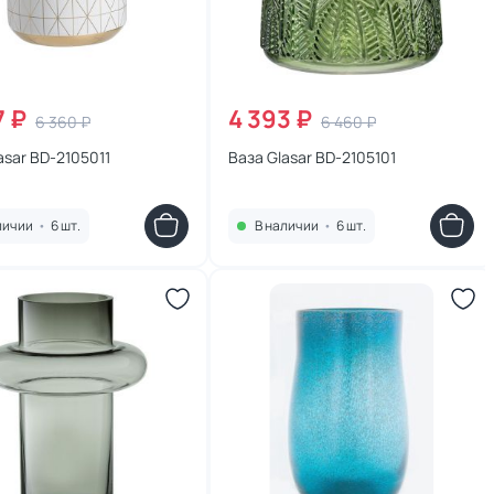
7 ₽
4 393 ₽
6 360 ₽
6 460 ₽
asar BD-2105011
Ваза Glasar BD-2105101
личии
•
6 шт.
В наличии
•
6 шт.