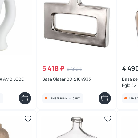
5 418 ₽
4 49
8 600 ₽
ая AMBILOBE
Ваза Glasar BD-2104933
Ваза д
Eglo 42
.
В наличии
•
3 шт.
В на