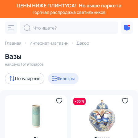
ЦЕНЫ НИЖЕ ПЛИНТУСА!
Но выше паркета
Фильтры
Горячая распродажа светильников
Категория:
Вазы
Главная
Интернет-магазин
Декор
декоративные
для цветов
разноцветные
дизайн
Вазы
Акции
286
найдено 1 519 товаров
с 3D-моделями
14
Популярные
Фильтры
В наличии
992
- 30 %
Доставка
Цена