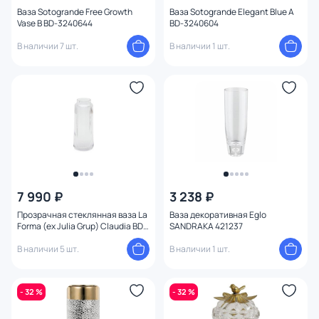
Ваза Sotogrande Free Growth
Ваза Sotogrande Elegant Blue A
Тема
Vase B BD-3240644
BD-3240604
В наличии 7 шт.
В наличии 1 шт.
Изображение
Конструкция
7 990 ₽
3 238 ₽
Прозрачная стеклянная ваза La
Ваза декоративная Eglo
Forma (ex Julia Grup) Claudia BD-
SANDRAKA 421237
2860436 30 см
В наличии 5 шт.
В наличии 1 шт.
- 32 %
- 32 %