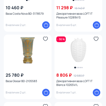
От
До
10 460 ₽
11 298 ₽
16 140 ₽
Ваза Costa Nova BD-3178579
Декоративная ваза LOFT IT
Pleasure 10289V/S
Бренд
В наличии 2 шт.
В наличии 6 шт.
Цвет
- 30 %
Стиль
Страна
Материал
25 780 ₽
8 806 ₽
12 580 ₽
Размер
Ваза Glasar BD-2105583
Декоративная ваза LOFT IT
Blanca 10265V/L
Тип помещения
В наличии 2 шт.
В наличии 1 шт.
Назначение