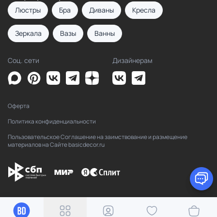
Люстры
Бра
Диваны
Кресла
Зеркала
Вазы
Ванны
Соц. сети
Дизайнерам
Оферта
Политика конфиденциальности
Пользовательское Соглашение на заимствование и размещение
материалов на Сайте basicdecor.ru