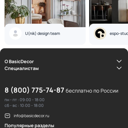
U(nik) design team
espo-stud
О BasicDecor
Cпециалистам
8 (800) 775-74-87
бесплатно по России
пн - пт : 09:00 - 18:00
сб - вс : 10:00 - 18:00
info@basicdecor.ru
Популярные разделы