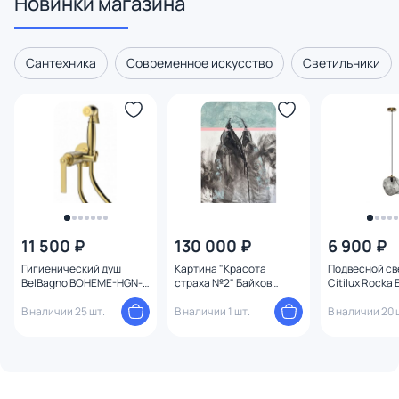
Новинки магазина
Сантехника
Современное искусство
Светильники
11 500 ₽
130 000 ₽
6 900 ₽
Гигиенический душ
Картина "Красота
Подвесной св
BelBagno BOHEME-HGN-
страха №2" Байков
Citilux Rocka
BORO золото браш
Андрей
CL247081 ды
В наличии 25 шт.
В наличии 1 шт.
В наличии 20 