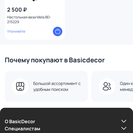
Высота (см)
2 500 ₽
Настольная ваза Mela BD-
215229
Уточняйте
Почему покупают в Basicdecor
Большой ассортимент с
Один к
удобным поиском
менед
О BasicDecor
Cпециалистам