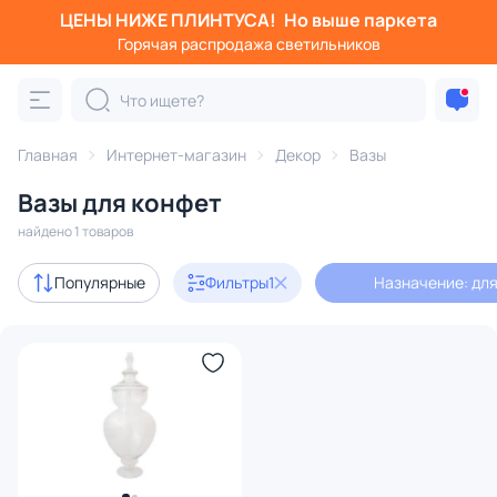
ЦЕНЫ НИЖЕ ПЛИНТУСА!
Но выше паркета
Фильтры
Горячая распродажа светильников
Назначение: для конфет
Категория:
Вазы
Главная
Интернет-магазин
Декор
Вазы
Вазы для конфет
етка
керамические
для конфет
для фруктов
высо
найдено 1 товаров
Цена
Популярные
Фильтры
1
Назначение: дл
От
До
Стиль
Назначение
1