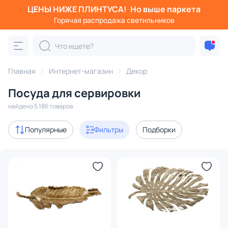
ЦЕНЫ НИЖЕ ПЛИНТУСА!
Но выше паркета
Фильтры
Горячая распродажа светильников
Категория:
Посуда для сервировки
Главная
Интернет-магазин
Декор
столовые приборы
стаканы и бокалы
тарелки
ча
Посуда для сервировки
Акции
204
найдено 5 186 товаров
В наличии
3448
Популярные
Фильтры
Подборки
Доставка
Цена
От
До