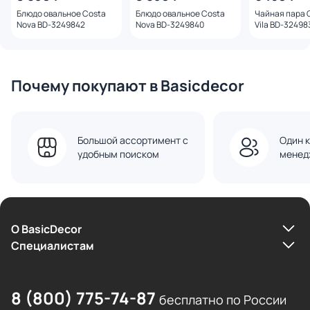
Блюдо овальное Costa
Блюдо овальное Costa
Чайная пара 
Nova BD-3249842
Nova BD-3249840
Vila BD-32498
голубой
Почему покупают в Basicdecor
Большой ассортимент с
Один к
удобным поиском
менед
О BasicDecor
Cпециалистам
8 (800) 775-74-87
бесплатно по России