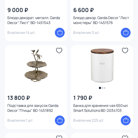
Бренд
9 000 ₽
6 600 ₽
Блюдо декорат. металл. Garda
Блюдо декор. Garda Decor "Лист
Decor "Лист" BD-1451543
монстеры" BD-1451576
Цвет
В наличии 14 шт.
В наличии 3 шт.
Стиль
Страна
Материал
Размер
13 800 ₽
1 790 ₽
Тип помещения
Подставка для закусок Garda
Банка для хранения чая 650 мл
Decor "Птицы" BD-1451892
Smart Solutions BD-2034703
Назначение
В наличии 1 шт.
В наличии 225 шт.
Форма