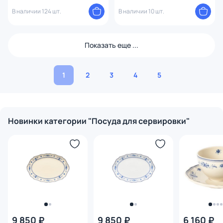
seasoning BD-2031864
В наличии 124 шт.
В наличии 10 шт.
Показать еще ...
1
2
3
4
5
Новинки категории "Посуда для сервировки"
9 850 ₽
9 850 ₽
6 160 ₽