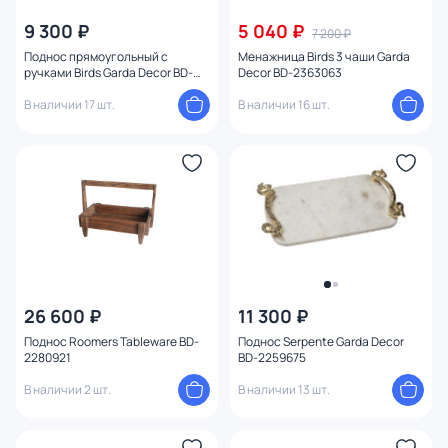
9 300 ₽
5 040 ₽
7 200 ₽
Поднос прямоугольный с
Менажница Birds 3 чаши Garda
ручками Birds Garda Decor BD-
Decor BD-2363063
2363064
В наличии 17 шт.
В наличии 16 шт.
26 600 ₽
11 300 ₽
Поднос Roomers Tableware BD-
Поднос Serpente Garda Decor
2280921
BD-2259675
В наличии 2 шт.
В наличии 13 шт.