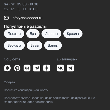
пн - пт : 09:00 - 18:00
сб - вс : 10:00 - 18:00
info@basicdecor.ru
Популярные разделы
Люстры
Бра
Диваны
Кресла
Зеркала
Вазы
Ванны
Соц. сети
Дизайнерам
Оферта
Политика конфиденциальности
Пользовательское Соглашение на заимствование и размещение
материалов на Сайте basicdecor.ru