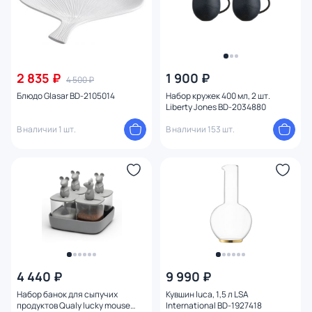
2 835 ₽
1 900 ₽
4 500 ₽
Блюдо Glasar BD-2105014
Набор кружек 400 мл, 2 шт.
Liberty Jones BD-2034880
В наличии 1 шт.
В наличии 153 шт.
4 440 ₽
9 990 ₽
Набор банок для сыпучих
Кувшин luca, 1,5 л LSA
продуктов Qualy lucky mouse
International BD-1927418