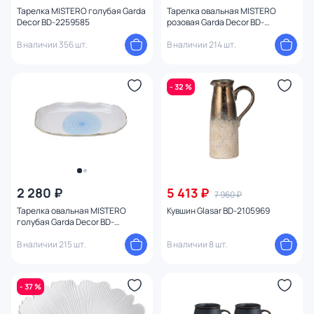
Тарелка MISTERO голубая Garda
Тарелка овальная MISTERO
Decor BD-2259585
розовая Garda Decor BD-
2259573
В наличии 356 шт.
В наличии 214 шт.
- 32 %
2 280 ₽
5 413 ₽
7 960 ₽
Тарелка овальная MISTERO
Кувшин Glasar BD-2105969
голубая Garda Decor BD-
2259574
В наличии 215 шт.
В наличии 8 шт.
- 37 %