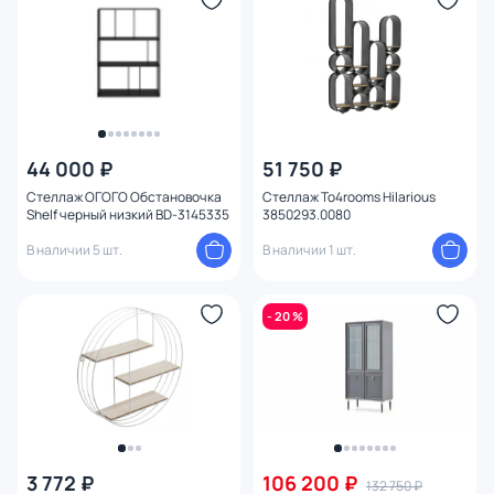
44 000 ₽
51 750 ₽
Стеллаж ОГОГО Обстановочка
Стеллаж To4rooms Hilarious
Shelf черный низкий BD-3145335
3850293.0080
В наличии 5 шт.
В наличии 1 шт.
- 20 %
3 772 ₽
106 200 ₽
132 750 ₽