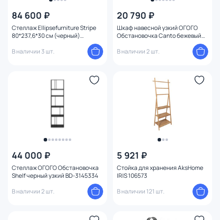
84 600 ₽
20 790 ₽
Стеллаж Ellipsefurniture Stripe
Шкаф навесной узкий ОГОГО
80*237,6*30 см (черный)
Обстановочка Canto бежевый
HUM20208090201
BD-3145352
В наличии 3 шт.
В наличии 2 шт.
44 000 ₽
5 921 ₽
Стеллаж ОГОГО Обстановочка
Стойка для хранения AksHome
Shelf черный узкий BD-3145334
IRIS 106573
В наличии 2 шт.
В наличии 121 шт.