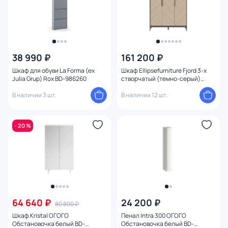
Ориентация
38 990 ₽
161 200 ₽
Шкаф для обуви La Forma (ex
Шкаф Ellipsefurniture Fjord 3-х
Julia Grup) Rox BD-986260
створчатый (темно-серый)
FJ010102020101
В наличии 3 шт.
В наличии 12 шт.
- 20 %
64 640 ₽
24 200 ₽
80 800 ₽
Шкаф Kristal ОГОГО
Пенал Intra 300 ОГОГО
Обстановочка белый BD-
Обстановочка белый BD-