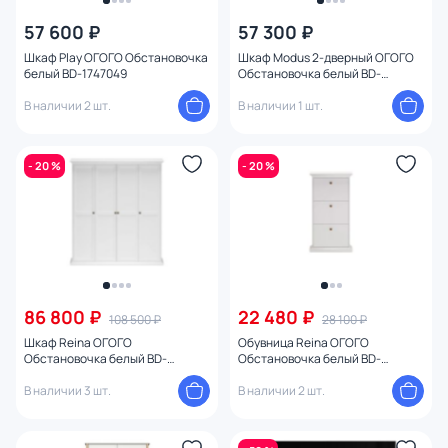
От
До
57 600 ₽
57 300 ₽
Шкаф Play ОГОГО Обстановочка
Шкаф Modus 2-дверный ОГОГО
белый BD-1747049
Обстановочка белый BD-
Бренд
2085928
В наличии 2 шт.
В наличии 1 шт.
Цвет
- 20 %
- 20 %
Стиль
Страна
Материал
86 800 ₽
22 480 ₽
108 500 ₽
28 100 ₽
Размер
Шкаф Reina ОГОГО
Обувница Reina ОГОГО
Обстановочка белый BD-
Обстановочка белый BD-
1747352
1746879
Тип помещения
В наличии 3 шт.
В наличии 2 шт.
Назначение