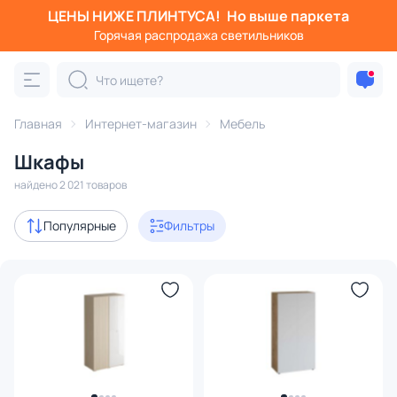
ЦЕНЫ НИЖЕ ПЛИНТУСА!
Но выше паркета
Фильтры
Горячая распродажа светильников
Категория:
Шкафы
Главная
Интернет-магазин
Мебель
буфеты
серванты
витрины
стеллажи
шкафы-
Шкафы
Акции
309
найдено 2 021 товаров
с 3D-моделями
8
Популярные
Фильтры
В наличии
607
Доставка
Цена