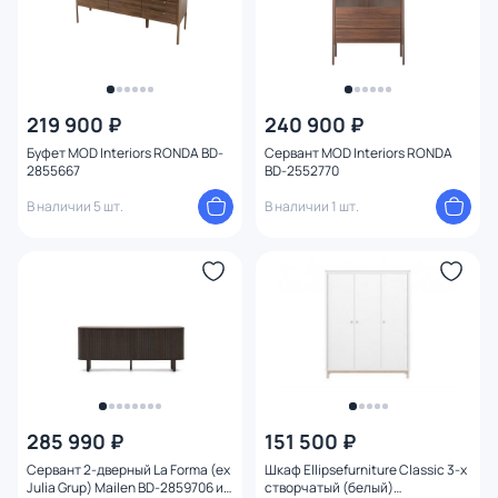
219 900 ₽
240 900 ₽
Буфет MOD Interiors RONDA BD-
Сервант MOD Interiors RONDA
2855667
BD-2552770
В наличии 5 шт.
В наличии 1 шт.
285 990 ₽
151 500 ₽
Сервант 2-дверный La Forma (ex
Шкаф Ellipsefurniture Classic 3-х
Julia Grup) Mailen BD-2859706 из
створчатый (белый)