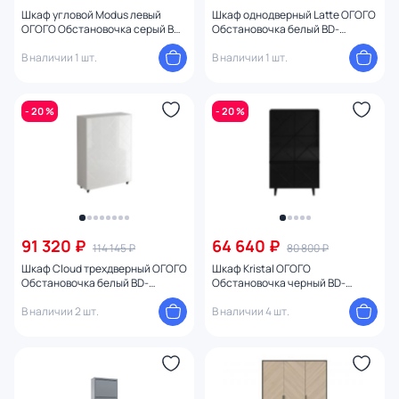
Шкаф угловой Modus левый
Шкаф однодверный Latte ОГОГО
Количество ножек
ОГОГО Обстановочка серый BD-
Обстановочка белый BD-
2086012
1859737
В наличии 1 шт.
В наличии 1 шт.
Цвет ножек
- 20 %
- 20 %
С ящиками
С полками
Ширина (см)
91 320 ₽
64 640 ₽
114 145 ₽
80 800 ₽
Высота (см)
Шкаф Cloud трехдверный ОГОГО
Шкаф Kristal ОГОГО
Обстановочка белый BD-
Обстановочка черный BD-
Диаметр (см)
1746374
1754363
В наличии 2 шт.
В наличии 4 шт.
Тема
Конструкция