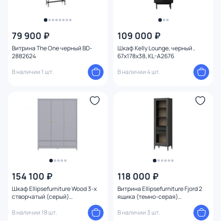
79 900 ₽
109 000 ₽
Витрина The One черный BD-
Шкаф Kelly Lounge, черный ,
2882624
67x178x38, KL-A2676
В наличии 1 шт.
В наличии 4 шт.
154 100 ₽
118 000 ₽
Шкаф Ellipsefurniture Wood 3-х
Витрина Ellipsefurniture Fjord 2
створчатый (серый)
ящика (темно-серая)
WW010602020101
FJ010102150101
В наличии 18 шт.
В наличии 3 шт.