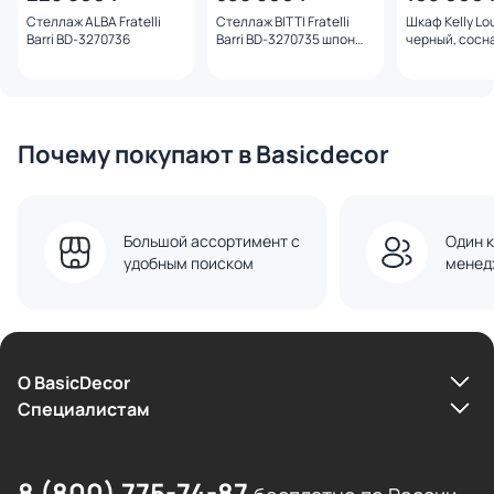
Стеллаж ALBA Fratelli
Стеллаж BITTI Fratelli
Шкаф Kelly Lo
Barri BD-3270736
Barri BD-3270735 шпон
черный, сосна
вяза, 110х200 см
опоры сосна 
Почему покупают в Basicdecor
Большой ассортимент с
Один к
удобным поиском
менед
О BasicDecor
Cпециалистам
8 (800) 775-74-87