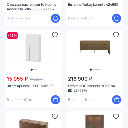
Стеллаж настенный To4rooms
Витрина Turkey Lorenta 424693
Andorra la Vella 6850582.0004
В наличии 1 шт.
В наличии 8 шт.
- 12 %
15 055 ₽
219 900 ₽
17 205 ₽
Шкаф Арника ШК BD-3016229
Буфет MOD Interiors PATERNA
BD-2347374
В наличии 87 шт.
В наличии 5 шт.