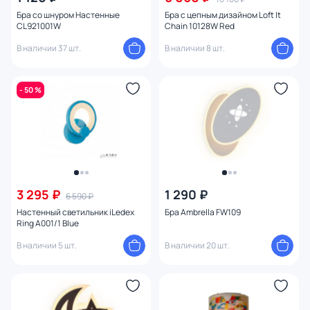
Бра со шнуром Настенные
Бра с цепным дизайном Loft It
CL921001W
Chain 10128W Red
В наличии 37 шт.
В наличии 8 шт.
- 50 %
3 295 ₽
1 290 ₽
6 590 ₽
Настенный светильник iLedex
Бра Ambrella FW109
Ring A001/1 Blue
В наличии 5 шт.
В наличии 20 шт.