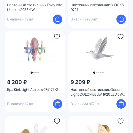
Настенный светильник Favourite
Настенный светильник BLOCKS
Цоколь
Uccello 2938-1W
9727
В наличии 12 шт.
В наличии 20 шт.
Цвет свечения
Форма
Форма плафона
Количество плафонов
8 200 ₽
9 209 ₽
Оформление
Бра Kink Light Астрид 074175-2
Настенный светильник Odeon
Light COLOMBELLA IP20 LED 3W
Вид освещения
122Лм 3000K 4341/3WLA
В наличии 14 шт.
В наличии 163 шт.
Тема
Конструкция