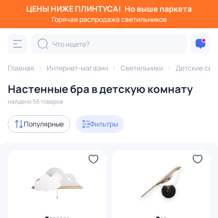
ЦЕНЫ НИЖЕ ПЛИНТУСА!
Но выше паркета
Фильтры
Горячая распродажа светильников
Категория:
Детские светильники
Главная
Интернет-магазин
Светильники
Детские све
люстры
бра
ночники
настольные лампы
точ
Настенные бра в детскую комнату
Акции
12
найдено 56 товаров
с 3D-моделями
7
Популярные
Фильтры
Дизайнерский свет
12
В наличии
47
Доставка