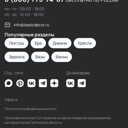
пн - пт : 09:00 - 18:00
сб - вс : 10:00 - 18:00
info@basicdecor.ru
Популярные разделы
Люстры
Бра
Диваны
Кресла
Зеркала
Вазы
Ванны
Соц. сети
Дизайнерам
Оферта
Политика конфиденциальности
Пользовательское Соглашение на заимствование и размещение
материалов на Сайте basicdecor.ru