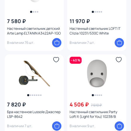
7 580 ₽
11 970 ₽
Настенный светильник детский
Настенный светильник LOFT IT
Arte Lamp ELTANIN A3422AP-1GO
Clizia 10231/530C White
В наличии 76 шт.
В наличии 7 шт.
- 40 %
7 820 ₽
4 506 ₽
7 510 ₽
Бра настенное Lussole Джаспер
Настенный светильник Party
LSP-8642
Loft It (Light for You) 10238/B
В наличии 7 шт.
В наличии 9 шт.