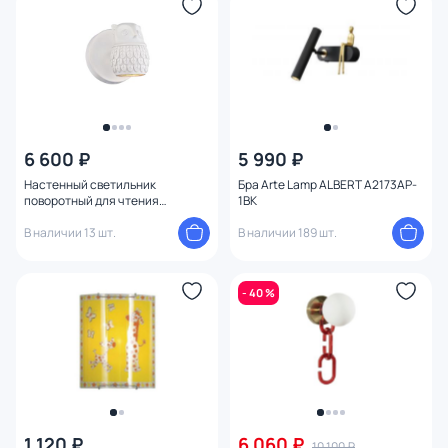
6 600 ₽
5 990 ₽
Настенный светильник
Бра Arte Lamp ALBERT A2173AP-
поворотный для чтения
1BK
Favourite Gufo 2041-1W
В наличии 13 шт.
В наличии 189 шт.
- 40 %
1 120 ₽
6 060 ₽
10 100 ₽