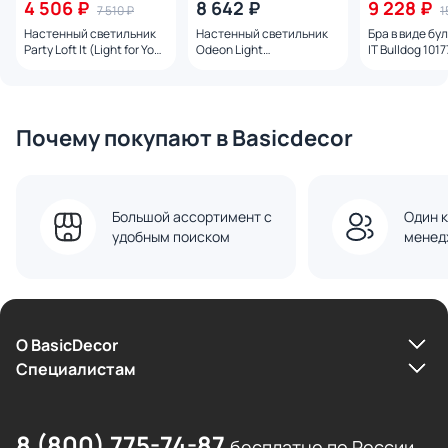
4 506 ₽
8 642 ₽
9 228 ₽
7 510 ₽
1
Настенный светильник
Настенный светильник
Бра в виде бу
Party Loft It (Light for You)
Odeon Light
IT Bulldog 1017
10238/C
COLOMBELLA IP20 LED
3W 122Лм 3000K
4341/3WL
Почему покупают в Basicdecor
Большой ассортимент с
Один к
удобным поиском
менед
О BasicDecor
Cпециалистам
8 (800) 775-74-87
бесплатно по России