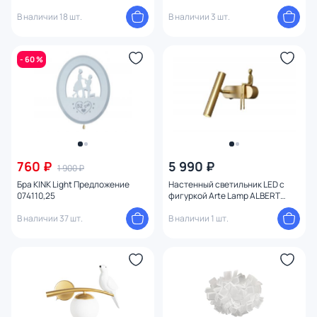
WE197.09.901
В наличии 18 шт.
В наличии 3 шт.
- 60 %
760 ₽
5 990 ₽
1 900 ₽
Бра KINK Light Предложение
Настенный светильник LED с
074110,25
фигуркой Arte Lamp ALBERT
A2173AP-1PB
В наличии 37 шт.
В наличии 1 шт.