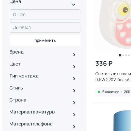
Цена
От
До
применить
Бренд
336 ₽
Цвет
Светильник ночни
Тип монтажа
0,5W 220V, белый
Стиль
В наличии
•
200 
Страна
Материал арматуры
Материал плафона