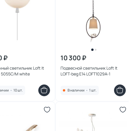
0 ₽
10 300 ₽
ный светильник Loft It
Подвесной светильник Loft It
 5055C/M white
LOFT-beg E14 LOFT1029A-1
личии
•
10 шт.
В наличии
•
1 шт.