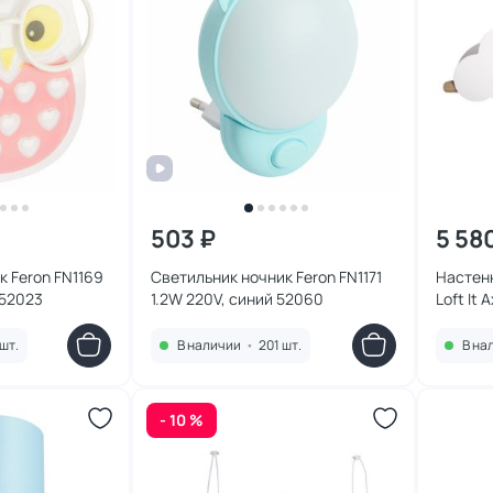
503 ₽
5 58
к Feron FN1169
Светильник ночник Feron FN1171
Настенн
 52023
1.2W 220V, синий 52060
Loft It 
шт.
В наличии
•
201 шт.
В на
- 10 %