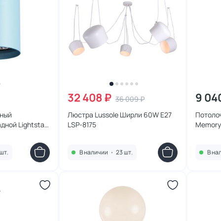
32 408 ₽
9 04
36 009 ₽
чный
Люстра Lussole Ширли 60W E27
Потолоч
дной Lightstar
LSP-8175
Memory
 голубой
шт.
В наличии
•
23 шт.
В на