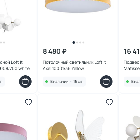
8 480 ₽
16 4
ной Loft It
Потолочный светильник Loft It
Подвесн
0008/700 white
Axel 10001/36 Yellow
Matisse
т.
В наличии
•
15 шт.
В на