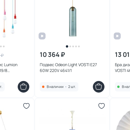
10 364 ₽
13 0
 ₽
с Lumion
Подвес Odeon Light VOSTI E27
Бра диз
19/8
60W 220V 4641/1
VOSTI 4
т.
В наличии
•
2 шт.
В на