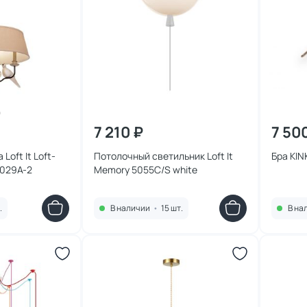
7 210 ₽
7 50
oft It Loft-
Потолочный светильник Loft It
Бра KIN
1029A-2
Memory 5055C/S white
.
В наличии
•
15 шт.
В на