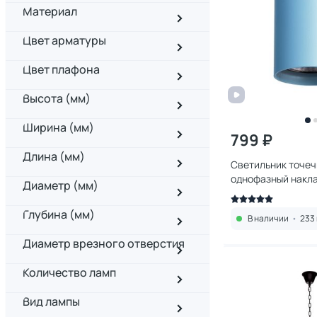
Материал
Цвет арматуры
Цвет плафона
Высота (мм)
Ширина (мм)
799 ₽
Длина (мм)
Светильник точе
однофазный накла
Диаметр (мм)
Rullo HP16 214435
Глубина (мм)
В наличии
•
233 
Диаметр врезного отверстия
Количество ламп
Вид лампы