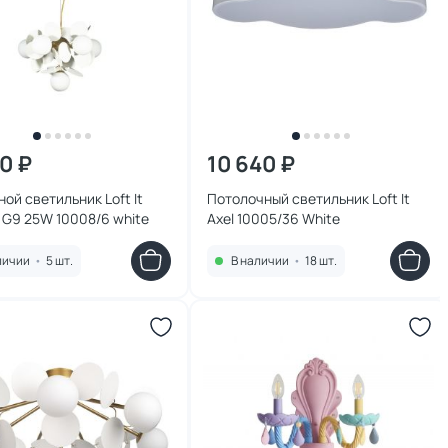
10 ₽
10 640 ₽
ой светильник Loft It
Потолочный светильник Loft It
 G9 25W 10008/6 white
Axel 10005/36 White
личии
•
5 шт.
В наличии
•
18 шт.