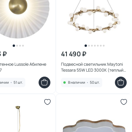
3 ₽
41 490 ₽
тенное Lussole Абилене
Подвесной светильник Maytoni
7
Tessara 55W LED 3000К (теплый)
MOD081PL-L50G3K
личии
•
51 шт.
В наличии
•
50 шт.