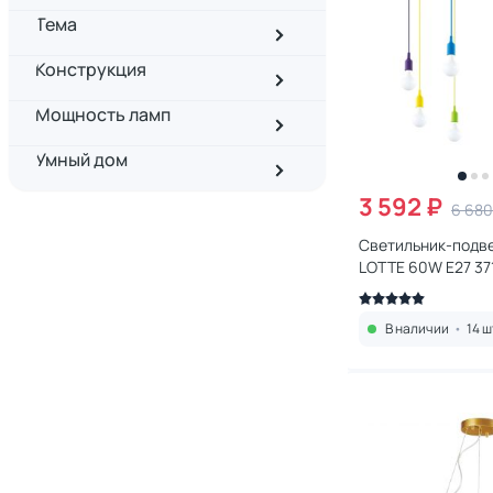
Тема
Конструкция
Мощность ламп
Умный дом
3 592 ₽
6 680
Светильник-подве
LOTTE 60W E27 37
SUSPENTIONI
В наличии
•
14 ш