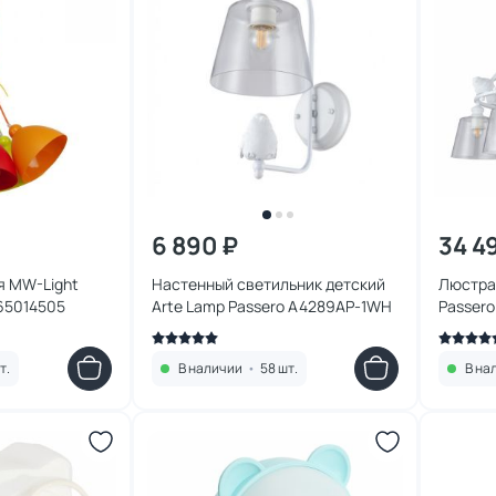
6 890 ₽
34 4
я MW-Light
Настенный светильник детский
Люстра
65014505
Arte Lamp Passero A4289AP-1WH
Passer
т.
В наличии
•
58 шт.
В на