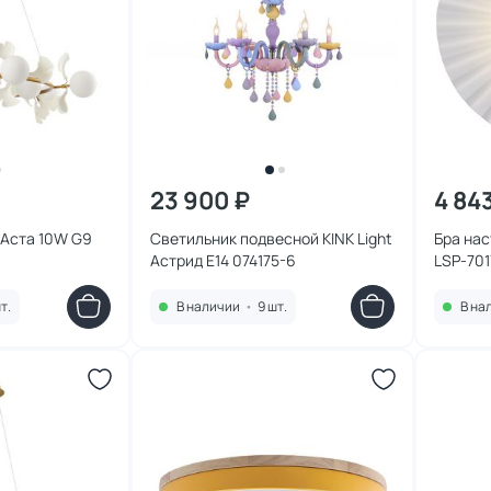
23 900 ₽
4 84
 Аста 10W G9
Светильник подвесной KINK Light
Бра нас
Астрид E14 074175-6
LSP-701
т.
В наличии
•
9 шт.
В на