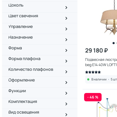
Цоколь
Цвет свечения
Управление
Назначение
Форма
29 180 ₽
Форма плафона
Подвесная люстра L
beg E14 40W LOFT
Количество плафонов
Оформление
В наличии
•
5 шт
Функции
- 46 %
Комплектация
Вид освещения