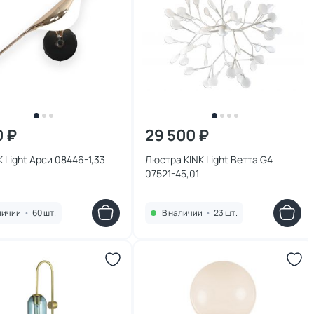
0 ₽
29 500 ₽
K Light Арси 08446-1,33
Люстра KINK Light Ветта G4
07521-45,01
личии
•
60 шт.
В наличии
•
23 шт.