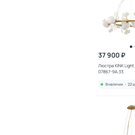
37 900 ₽
Люстра KINK Light
07867-9A,33
В наличии
•
22 ш