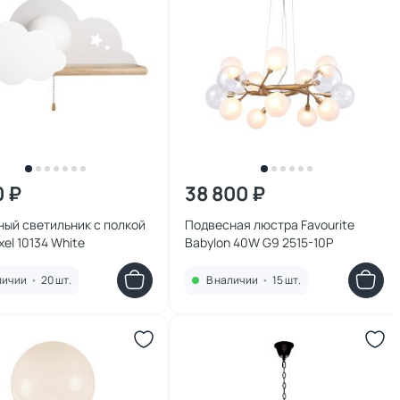
0 ₽
38 800 ₽
ый светильник с полкой
Подвесная люстра Favourite
Axel 10134 White
Babylon 40W G9 2515-10P
личии
•
20 шт.
В наличии
•
15 шт.