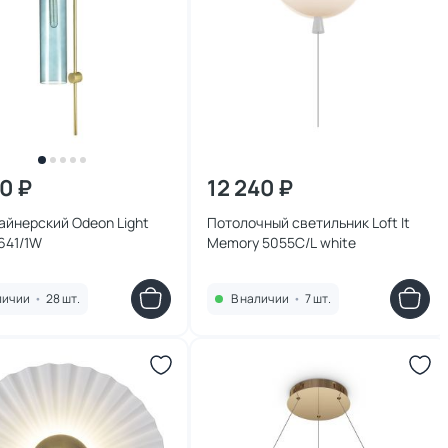
10 ₽
12 240 ₽
айнерский Odeon Light
Потолочный светильник Loft It
641/1W
Memory 5055C/L white
личии
•
28 шт.
В наличии
•
7 шт.