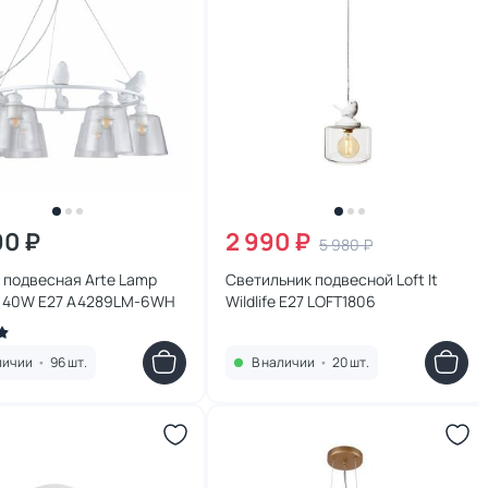
90 ₽
2 990 ₽
5 980 ₽
 подвесная Arte Lamp
Светильник подвесной Loft It
o 40W E27 A4289LM-6WH
Wildlife E27 LOFT1806
личии
•
96 шт.
В наличии
•
20 шт.