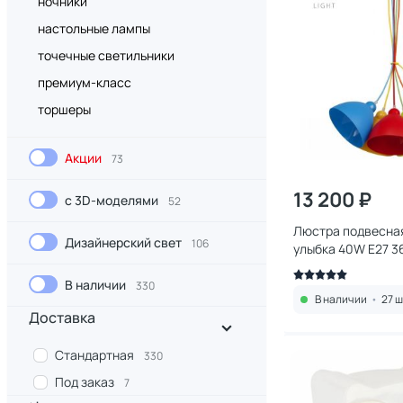
ночники
настольные лампы
точечные светильники
премиум-класс
торшеры
Акции
73
13 200 ₽
с 3D-моделями
52
Люстра подвесна
Дизайнерский свет
106
улыбка 40W E27 3
В наличии
330
В наличии
•
27 ш
Доставка
Стандартная
330
Под заказ
7