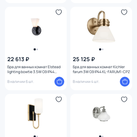
Материал
Цвет арматуры
Цвет плафона
Размер
22 613 ₽
25 125 ₽
Бра для ванных комнат Elstead
Бра для ванных комнат Kichler
Высота (мм)
lighting bowtie 3.5W G9 IP44
farum 3W G9 IP44 KL-FARUM1-CPZ
BOWTIE-1-MB
В наличии 6 шт.
В наличии 4 шт.
Ширина (мм)
Длина (мм)
Диаметр (мм)
Глубина (мм)