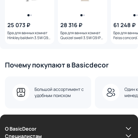
25 073 ₽
28 316 ₽
61 248 ₽
Бра для ванных комнат
Бра для ванных комнат
Бра для ванн
Hinkley baldwin 3.5W G9
Quoizel swell 3.5W G9 IP44
Feiss concord
IP44 HK-BALDWIN1-BATH
QZ-SWELL1-BB-BATH
FE-CONCORD
Почему покупают в Basicdecor
Большой ассортимент с
Один к
удобным поиском
менед
О BasicDecor
Cпециалистам