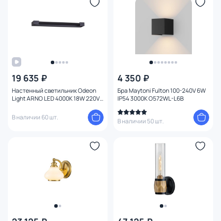
Форма плафона
Оформление
Комплектация
19 635 ₽
4 350 ₽
Вид освещения
Настенный светильник Odeon
Бра Maytoni Fulton 100-240V 6W
Light ARNO LED 4000K 18W 220V
IP54 3000K O572WL-L6B
IP44 3888/18WB
Степень пыле-влагозащиты
В наличии 60 шт.
В наличии 50 шт.
Тема
Конструкция
Мощность ламп