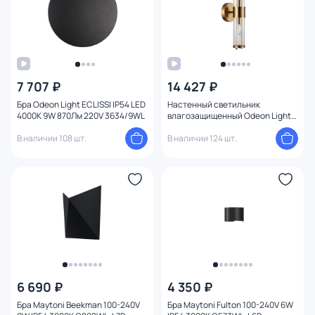
7 707 ₽
14 427 ₽
Бра Odeon Light ECLISSI IP54 LED
Настенный светильник
4000K 9W 870Лм 220V 3634/9WL
влагозащищенный Odeon Light
KEPA 4946/2W IP44
В наличии 108 шт.
В наличии 124 шт.
6 690 ₽
4 350 ₽
Бра Maytoni Beekman 100-240V
Бра Maytoni Fulton 100-240V 6W