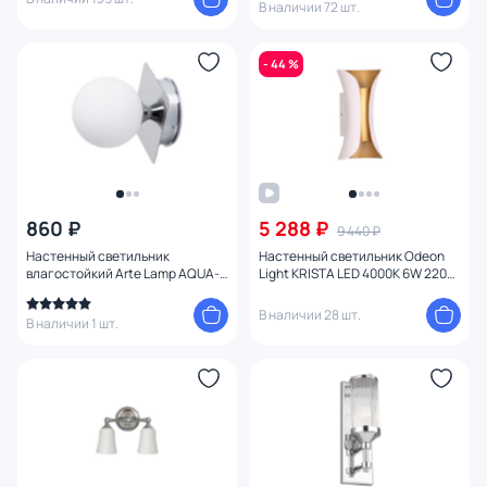
В наличии 72 шт.
- 44 %
860 ₽
5 288 ₽
9 440 ₽
Настенный светильник
Настенный светильник Odeon
влагостойкий Arte Lamp AQUA-
Light KRISTA LED 4000K 6W 220V
BOLLA A5663AP-1CC
IP54 3886/6WG
В наличии 28 шт.
В наличии 1 шт.