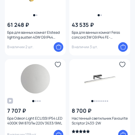
61 248 ₽
43 535 ₽
Бра для ванных комнат Elstead
Бра для ванных комнат Feiss
lighting austen 40W G9 IP44
concord 3W G9 IP44 FE-
BATH-AUSTEN1-PB
CONCORD2-BATH
В наличии 2 шт.
В наличии 3 шт.
7 707 ₽
8 700 ₽
Бра Odeon Light ECLISSI IP54 LED
Настенный светильник Favourite
4000K 9W 870Лм 220V 3633/9WL
Scriptor 2433-2W
В наличии 139 шт.