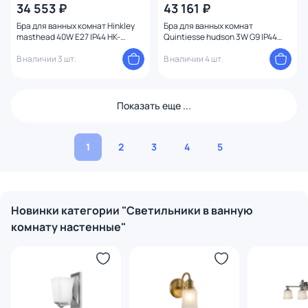
34 553 ₽
43 161 ₽
Бра для ванных комнат Hinkley
Бра для ванных комнат
masthead 40W E27 IP44 HK-
Quintiesse hudson 3W G9 IP44
MASTHEAD1-PCBK
QN-HUDSON2-BATH
В наличии 3 шт.
В наличии 4 шт.
Показать еще ...
1
2
3
4
5
Новинки категории "Светильники в ванную
комнату настенные"