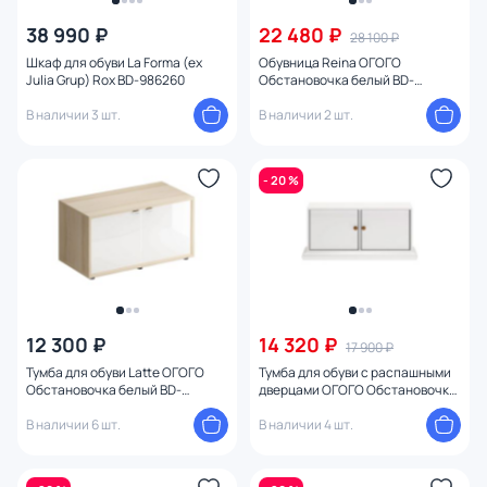
От
До
38 990 ₽
22 480 ₽
28 100 ₽
Шкаф для обуви La Forma (ex
Обувница Reina ОГОГО
Julia Grup) Rox BD-986260
Обстановочка белый BD-
Бренд
1746879
В наличии 3 шт.
В наличии 2 шт.
Цвет
- 20 %
Стиль
Страна
Материал
12 300 ₽
14 320 ₽
17 900 ₽
Размер
Тумба для обуви Latte ОГОГО
Тумба для обуви с распашными
Обстановочка белый BD-
дверцами ОГОГО Обстановочка
1859729
Reina BD-1746926 белая
Тип помещения
В наличии 6 шт.
В наличии 4 шт.
Оформление