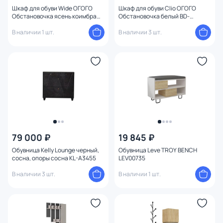
Шкаф для обуви Wide ОГОГО
Шкаф для обуви Clio ОГОГО
Высота (см)
Обстановочка ясень коимбра
Обстановочка белый BD-
BD-1746745
1744524
В наличии 1 шт.
В наличии 3 шт.
79 000 ₽
19 845 ₽
Обувница Kelly Lounge черный,
Обувница Leve TROY BENCH
сосна, опоры сосна KL-A3455
LEV00735
В наличии 3 шт.
В наличии 1 шт.