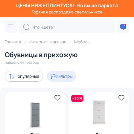
ЦЕНЫ НИЖЕ ПЛИНТУСА!
Но выше паркета
Фильтры
Горячая распродажа светильников
Категория:
Мебель
Главная
Интернет-магазин
Мебель
Шкафы
Комоды
Обувницы
Полки
Подставки
Обувницы в прихожую
Акции
4
найдено 44 товаров
с 3D-моделями
4
Популярные
Фильтры
В наличии
23
- 20 %
Доставка
Цена