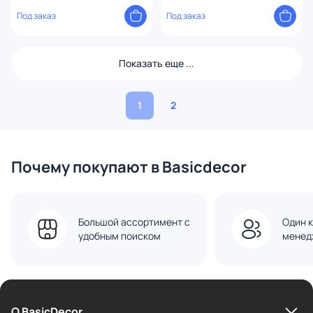
Под заказ
Под заказ
Показать еще ...
1
2
Почему покупают в Basicdecor
Большой ассортимент с
Один к
удобным поиском
менед
О BasicDecor