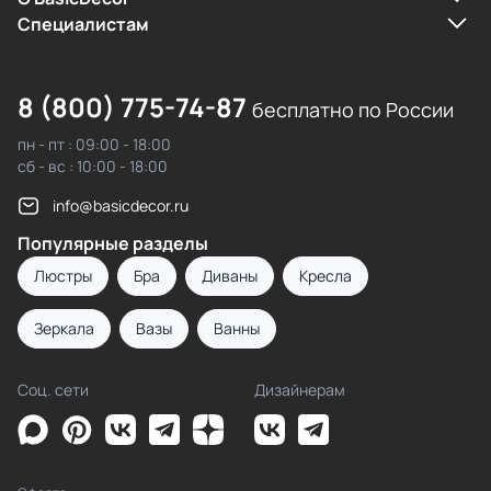
Cпециалистам
8 (800) 775-74-87
бесплатно по России
пн - пт : 09:00 - 18:00
сб - вс : 10:00 - 18:00
info@basicdecor.ru
Популярные разделы
Люстры
Бра
Диваны
Кресла
Зеркала
Вазы
Ванны
Соц. сети
Дизайнерам