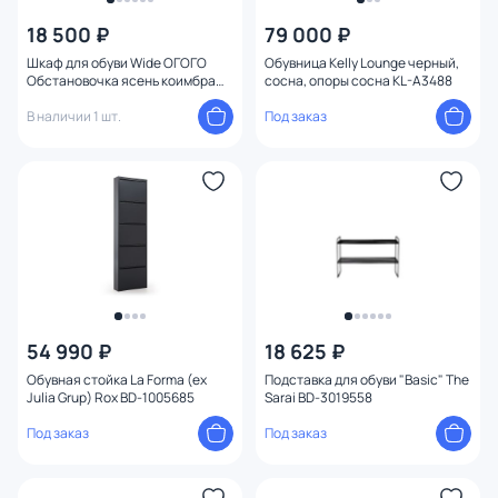
18 500 ₽
79 000 ₽
Шкаф для обуви Wide ОГОГО
Обувница Kelly Lounge черный,
Обстановочка ясень коимбра
сосна, опоры сосна KL-A3488
BD-1746662
В наличии 1 шт.
Под заказ
54 990 ₽
18 625 ₽
Обувная стойка La Forma (ex
Подставка для обуви "Basic" The
Julia Grup) Rox BD-1005685
Sarai BD-3019558
Под заказ
Под заказ